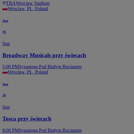
TBA
Wroclaw Stadium
Wroclaw, PL, Poland
Aug
16
Sun
Broadway Musicals przy świecach
5:00 PM
Synagoga Pod Białym Bocianem
Wrocław, PL, Poland
Aug
16
Sun
Tosca przy świecach
8:00 PM
Synagoga Pod Białym Bocianem