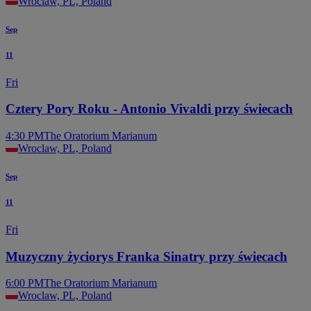
Wroclaw, PL, Poland
Sep
11
Fri
Cztery Pory Roku - Antonio Vivaldi przy świecach
4:30 PM
The Oratorium Marianum
Wroclaw, PL, Poland
Sep
11
Fri
Muzyczny życiorys Franka Sinatry przy świecach
6:00 PM
The Oratorium Marianum
Wroclaw, PL, Poland