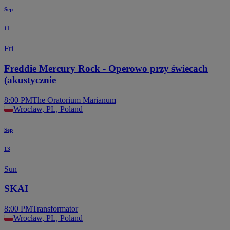
Sep
11
Fri
Freddie Mercury Rock - Operowo przy świecach
(akustycznie
8:00 PM
The Oratorium Marianum
Wroclaw, PL, Poland
Sep
13
Sun
SKAI
8:00 PM
Transformator
Wrocław, PL, Poland