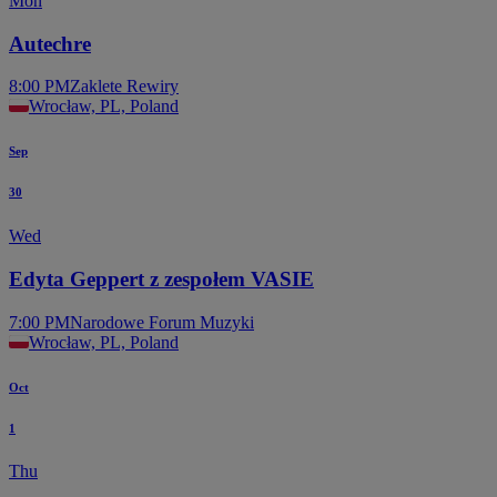
Mon
Autechre
8:00 PM
Zaklete Rewiry
Wrocław, PL, Poland
Sep
30
Wed
Edyta Geppert z zespołem VASIE
7:00 PM
Narodowe Forum Muzyki
Wrocław, PL, Poland
Oct
1
Thu