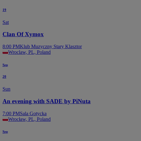
19
Sat
Clan Of Xymox
8:00 PM
Klub Muzyczny Stary Klasztor
Wroclaw, PL, Poland
Sep
20
Sun
An evening with SADE by PiNuta
7:00 PM
Sala Gotycka
Wrocław, PL, Poland
Sep