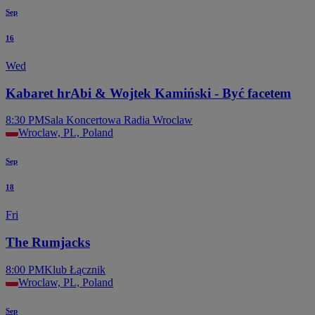
Sep
16
Wed
Kabaret hrAbi & Wojtek Kamiński - Być facetem
8:30 PM
Sala Koncertowa Radia Wroclaw
Wroclaw, PL, Poland
Sep
18
Fri
The Rumjacks
8:00 PM
Klub Łącznik
Wroclaw, PL, Poland
Sep