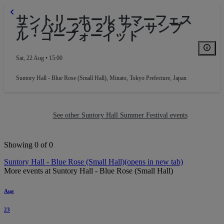
サントリーホール サマーフェス
ティバル ２０２６ アンサンブ
ル・ゴーフォーイット
Sat, 22 Aug • 15:00
Suntory Hall - Blue Rose (Small Hall)
,
Minato, Tokyo Prefecture, Japan
See other Suntory Hall Summer Festival events
Showing 0 of 0
Suntory Hall - Blue Rose (Small Hall)
(opens in new tab)
More events at Suntory Hall - Blue Rose (Small Hall)
Aug
23