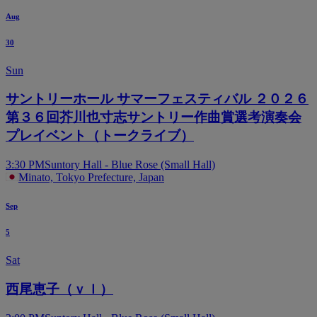
Aug
30
Sun
サントリーホール サマーフェスティバル ２０２６
第３６回芥川也寸志サントリー作曲賞選考演奏会
プレイベント（トークライブ）
3:30 PM
Suntory Hall - Blue Rose (Small Hall)
Minato, Tokyo Prefecture, Japan
Sep
5
Sat
西尾恵子（ｖｌ）