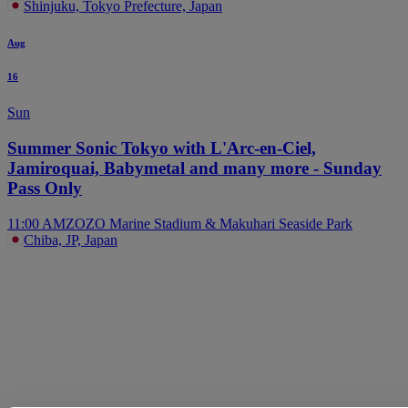
Shinjuku, Tokyo Prefecture, Japan
Aug
16
Sun
Summer Sonic Tokyo with L'Arc-en-Ciel,
Jamiroquai, Babymetal and many more - Sunday
Pass Only
11:00 AM
ZOZO Marine Stadium & Makuhari Seaside Park
Chiba, JP, Japan