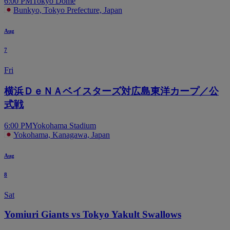
6:00 PM
Tokyo Dome
Bunkyo, Tokyo Prefecture, Japan
Aug
7
Fri
横浜ＤｅＮＡベイスターズ対広島東洋カープ／公
式戦
6:00 PM
Yokohama Stadium
Yokohama, Kanagawa, Japan
Aug
8
Sat
Yomiuri Giants vs Tokyo Yakult Swallows