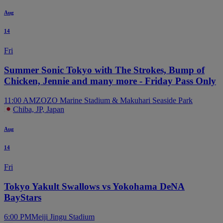
Aug
14
Fri
Summer Sonic Tokyo with The Strokes, Bump of
Chicken, Jennie and many more - Friday Pass Only
11:00 AM
ZOZO Marine Stadium & Makuhari Seaside Park
Chiba, JP, Japan
Aug
14
Fri
Tokyo Yakult Swallows vs Yokohama DeNA
BayStars
6:00 PM
Meiji Jingu Stadium