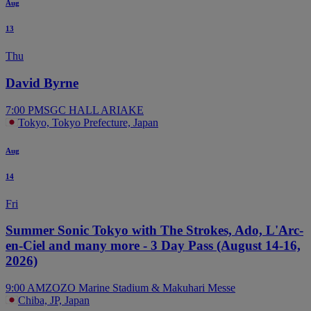
Aug
13
Thu
David Byrne
7:00 PM
SGC HALL ARIAKE
Tokyo, Tokyo Prefecture, Japan
Aug
14
Fri
Summer Sonic Tokyo with The Strokes, Ado, L'Arc-
en-Ciel and many more - 3 Day Pass (August 14-16,
2026)
9:00 AM
ZOZO Marine Stadium & Makuhari Messe
Chiba, JP, Japan