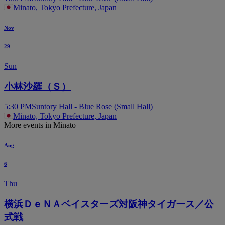
Minato, Tokyo Prefecture, Japan
Nov
29
Sun
小林沙羅（Ｓ）
5:30 PM
Suntory Hall - Blue Rose (Small Hall)
Minato, Tokyo Prefecture, Japan
More events in Minato
Aug
6
Thu
横浜ＤｅＮＡベイスターズ対阪神タイガース／公
式戦