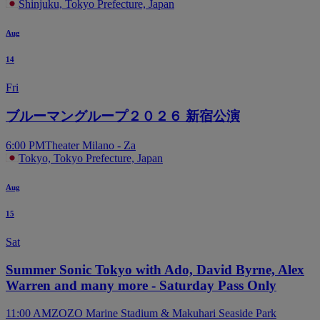
Shinjuku, Tokyo Prefecture, Japan
Aug
14
Fri
ブルーマングループ２０２６ 新宿公演
6:00 PM
Theater Milano - Za
Tokyo, Tokyo Prefecture, Japan
Aug
15
Sat
Summer Sonic Tokyo with Ado, David Byrne, Alex
Warren and many more - Saturday Pass Only
11:00 AM
ZOZO Marine Stadium & Makuhari Seaside Park