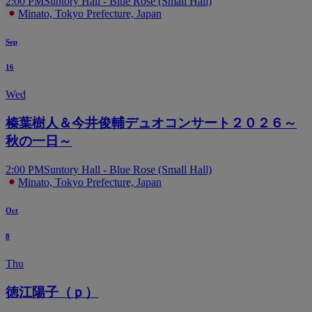
2:00 PM
Suntory Hall - Blue Rose (Small Hall)
Minato, Tokyo Prefecture, Japan
Sep
16
Wed
榛葉樹人＆今井俊輔デュオコンサート２０２６～
秋の一日～
2:00 PM
Suntory Hall - Blue Rose (Small Hall)
Minato, Tokyo Prefecture, Japan
Oct
8
Thu
徳江陽子（ｐ）