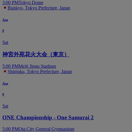
3:00 PM
Tokyo Dome
Bunkyo, Tokyo Prefecture, Japan
Aug
8
Sat
神宮外苑花火大会（東京）
5:00 PM
Meiji Jingu Stadium
Shinjuku, Tokyo Prefecture, Japan
Aug
8
Sat
ONE Championship - One Samurai 2
5:00 PM
Ota City General Gymnasium