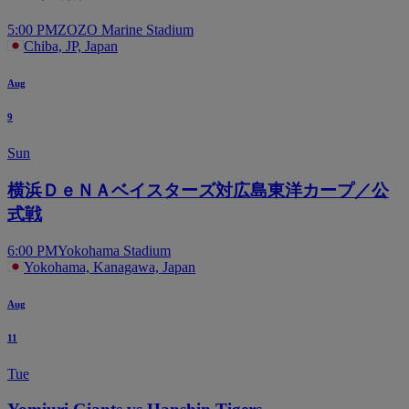
5:00 PM
ZOZO Marine Stadium
Chiba, JP, Japan
Aug
9
Sun
横浜ＤｅＮＡベイスターズ対広島東洋カープ／公
式戦
6:00 PM
Yokohama Stadium
Yokohama, Kanagawa, Japan
Aug
11
Tue