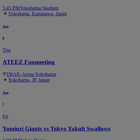
5:45 PM
Yokohama Stadium
Yokohama, Kanagawa, Japan
Aug
6
Thu
ATEEZ Fanmeeting
TBA
K-Arena Yokohama
Yokohama, JP, Japan
Aug
7
Fri
Yomiuri Giants vs Tokyo Yakult Swallows