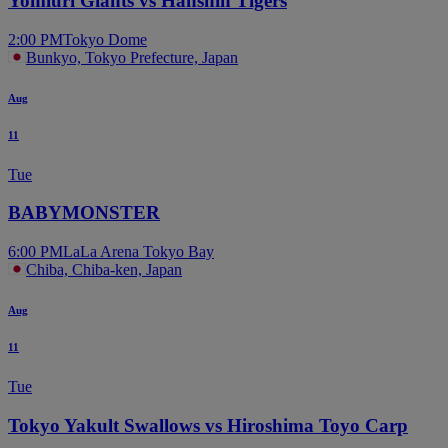
Yomiuri Giants vs Hanshin Tigers
2:00 PM
Tokyo Dome
Bunkyo, Tokyo Prefecture, Japan
Aug
11
Tue
BABYMONSTER
6:00 PM
LaLa Arena Tokyo Bay
Chiba, Chiba-ken, Japan
Aug
11
Tue
Tokyo Yakult Swallows vs Hiroshima Toyo Carp