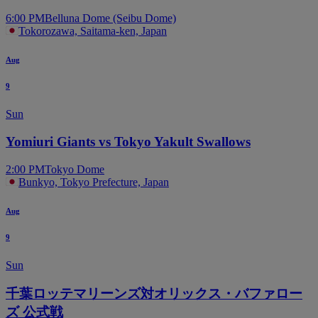
6:00 PM
Belluna Dome (Seibu Dome)
Tokorozawa, Saitama-ken, Japan
Aug
9
Sun
Yomiuri Giants vs Tokyo Yakult Swallows
2:00 PM
Tokyo Dome
Bunkyo, Tokyo Prefecture, Japan
Aug
9
Sun
千葉ロッテマリーンズ対オリックス・バファロー
ズ 公式戦