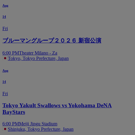
Aug
14
Fri
ブルーマングループ２０２６ 新宿公演
6:00 PM
Theater Milano - Za
Tokyo, Tokyo Prefecture, Japan
Aug
14
Fri
Tokyo Yakult Swallows vs Yokohama DeNA
BayStars
6:00 PM
Meiji Jingu Stadium
Shinjuku, Tokyo Prefecture, Japan