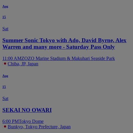
Aug
15
Sat
Summer Sonic Tokyo with Ado, David Byrne, Alex
Warren and many more - Saturday Pass Only
11:00 AM
ZOZO Marine Stadium & Makuhari Seaside Park
Chiba, JP, Japan
Aug
15
Sat
SEKAI NO OWARI
6:00 PM
Tokyo Dome
Bunkyo, Tokyo Prefecture, Japan