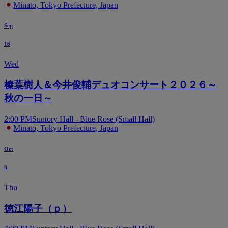
Minato, Tokyo Prefecture, Japan
Sep
16
Wed
榛葉樹人＆今井俊輔デュオコンサート２０２６～
秋の一日～
2:00 PM
Suntory Hall - Blue Rose (Small Hall)
Minato, Tokyo Prefecture, Japan
Oct
8
Thu
徳江陽子（ｐ）