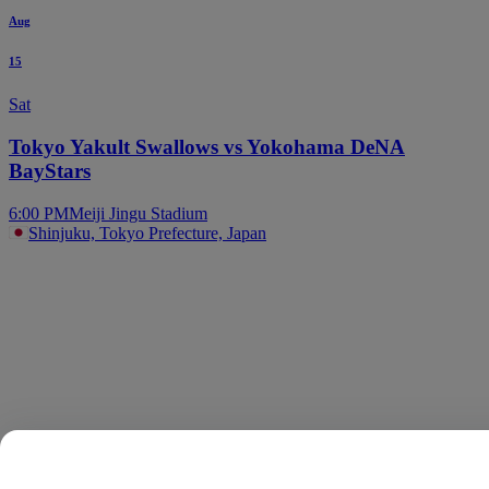
Aug
15
Sat
Tokyo Yakult Swallows vs Yokohama DeNA
BayStars
6:00 PM
Meiji Jingu Stadium
Shinjuku, Tokyo Prefecture, Japan