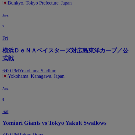
Bunkyo, Tokyo Prefecture, Japan
Aug
7
Fri
横浜ＤｅＮＡベイスターズ対広島東洋カープ／公
式戦
6:00 PM
Yokohama Stadium
Yokohama, Kanagawa, Japan
Aug
8
Sat
Yomiuri Giants vs Tokyo Yakult Swallows
3:00 PM
Tokyo Dome