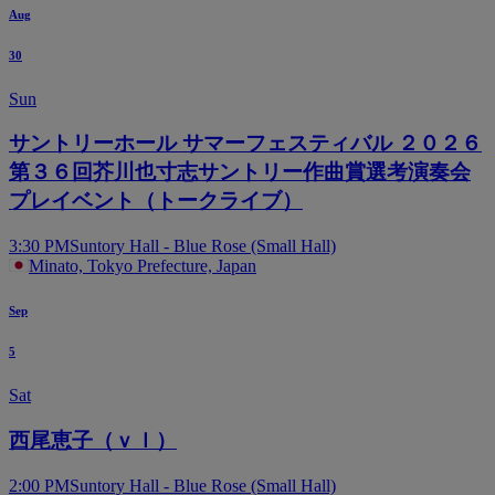
Aug
30
Sun
サントリーホール サマーフェスティバル ２０２６
第３６回芥川也寸志サントリー作曲賞選考演奏会
プレイベント（トークライブ）
3:30 PM
Suntory Hall - Blue Rose (Small Hall)
Minato, Tokyo Prefecture, Japan
Sep
5
Sat
西尾恵子（ｖｌ）
2:00 PM
Suntory Hall - Blue Rose (Small Hall)