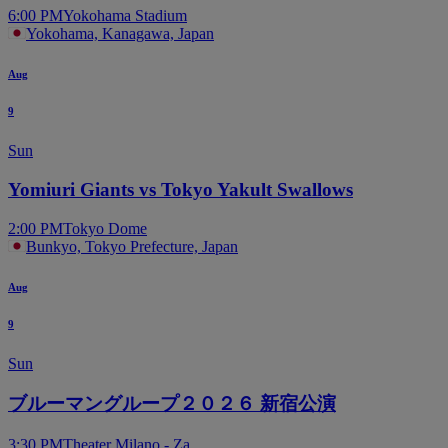
6:00 PM
Yokohama Stadium
Yokohama, Kanagawa, Japan
Aug
9
Sun
Yomiuri Giants vs Tokyo Yakult Swallows
2:00 PM
Tokyo Dome
Bunkyo, Tokyo Prefecture, Japan
Aug
9
Sun
ブルーマングループ２０２６ 新宿公演
3:30 PM
Theater Milano - Za