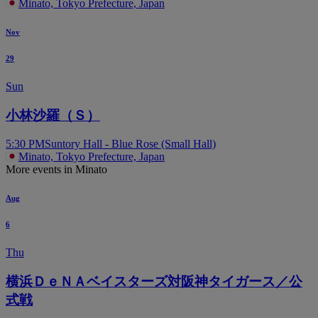
Minato, Tokyo Prefecture, Japan
Nov
29
Sun
小林沙羅（Ｓ）
5:30 PM
Suntory Hall - Blue Rose (Small Hall)
Minato, Tokyo Prefecture, Japan
More events in Minato
Aug
6
Thu
横浜ＤｅＮＡベイスターズ対阪神タイガース／公
式戦