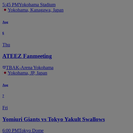
5:45 PM
Yokohama Stadium
Yokohama, Kanagawa, Japan
Aug
6
Thu
ATEEZ Fanmeeting
TBA
K-Arena Yokohama
Yokohama, JP, Japan
Aug
7
Fri
Yomiuri Giants vs Tokyo Yakult Swallows
6:00 PM
Tokyo Dome