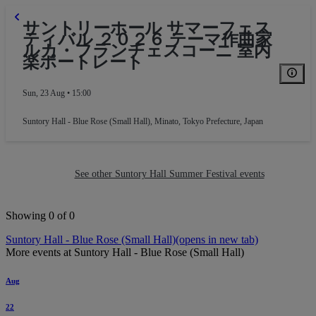
サントリーホール サマーフェス
ティバル ２０２６ テーマ作曲家
ルカ・フランチェスコーニ 室内
楽ポートレート
Sun, 23 Aug • 15:00
Suntory Hall - Blue Rose (Small Hall)
,
Minato, Tokyo Prefecture, Japan
See other Suntory Hall Summer Festival events
Showing 0 of 0
Suntory Hall - Blue Rose (Small Hall)
(opens in new tab)
More events at Suntory Hall - Blue Rose (Small Hall)
Aug
22