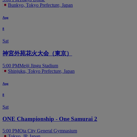
Bunkyo, Tokyo Prefecture, Japan
Aug
8
Sat
神宮外苑花火大会（東京）
5:00 PM
Meiji Jingu Stadium
Shinjuku, Tokyo Prefecture, Japan
Aug
8
Sat
ONE Championship - One Samurai 2
5:00 PM
Ota City General Gymnasium
Tokyo, JP, Japan