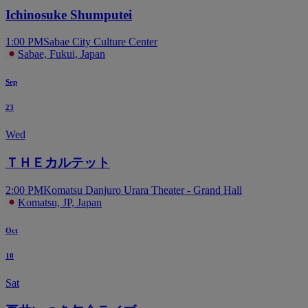
Ichinosuke Shumputei
1:00 PM
Sabae City Culture Center
Sabae, Fukui, Japan
Sep
23
Wed
ＴＨＥカルテット
2:00 PM
Komatsu Danjuro Urara Theater - Grand Hall
Komatsu, JP, Japan
Oct
10
Sat