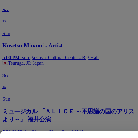
Nov
15
Sun
Kosetsu Minami - Artist
5:00 PM
Tsuruga Civic Cultural Center - Big Hall
Tsuruga, JP, Japan
Nov
15
Sun
ミュージカル 「ＡＬＩＣＥ ～不思議の国のアリス
より～」 福井公演
5:30 PM
Fukui Phoenix Plaza Grand Hall
Fukui, JP, Japan