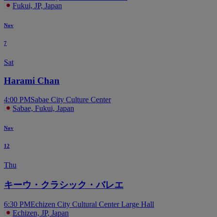
Fukui, JP, Japan
Nov
7
Sat
Harami Chan
4:00 PM
Sabae City Culture Center
Sabae, Fukui, Japan
Nov
12
Thu
キーウ・クラシック・バレエ
6:30 PM
Echizen City Cultural Center Large Hall
Echizen, JP, Japan