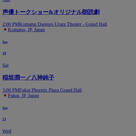
声優トークショー&オリジナル朗読劇
2:00 PM
Komatsu Danjuro Urara Theater - Grand Hall
Komatsu, JP, Japan
Sep
19
Sat
稲垣潤一／八神純子
3:00 PM
Fukui Phoenix Plaza Grand Hall
Fukui, JP, Japan
Sep
23
Wed